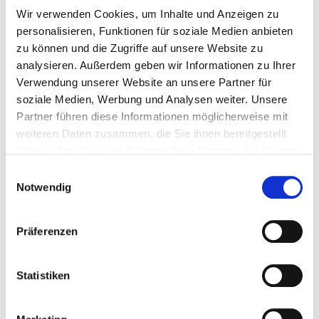
Wir verwenden Cookies, um Inhalte und Anzeigen zu
Dekarbonisierungsstrategie.
personalisieren, Funktionen für soziale Medien anbieten
zu können und die Zugriffe auf unsere Website zu
„Klimaschutz geht uns alle an. Gemeinsam wollen
analysieren. Außerdem geben wir Informationen zu Ihrer
wir den Klimaschutz vor Ort mitgestalten und die
Verwendung unserer Website an unsere Partner für
Klimaschutzziele in der Region umsetzen“, sagt
soziale Medien, Werbung und Analysen weiter. Unsere
Partner führen diese Informationen möglicherweise mit
Thomas Kästner, Geschäftsführer der Stadtwerke
weiteren Daten zusammen, die Sie ihnen bereitgestellt
Schweinfurt.
haben oder die sie im Rahmen Ihrer Nutzung der Dienste
gesammelt haben.
Einwilligungsauswahl
Weitere Informationen zum Klimaschutz sind zu
Notwendig
finden unter
www.stadtwerke-
sw.de/klimaschutz
.
Präferenzen
Fragen rund um das Thema Klimaschutz
Statistiken
beantworten die Mitarbeiterinnen und Mitarbeiter
der Stadtwerke Schweinfurt gerne persönlich im