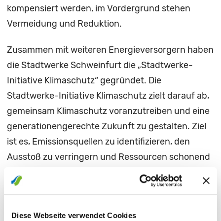
kompensiert werden, im Vordergrund stehen
Vermeidung und Reduktion.
Zusammen mit weiteren Energieversorgern haben
die Stadtwerke Schweinfurt die „Stadtwerke-
Initiative Klimaschutz“ gegründet. Die
Stadtwerke-Initiative Klimaschutz zielt darauf ab,
gemeinsam Klimaschutz voranzutreiben und eine
generationengerechte Zukunft zu gestalten. Ziel
ist es, Emissionsquellen zu identifizieren, den
Ausstoß zu verringern und Ressourcen schonend
einzusetzen. Die beteiligten Unternehmen
verpflichten sich zur Einhaltung eines fest
definierten Kriterienkatalogs und zur
Diese Webseite verwendet Cookies
regelmäßigen Überprüfung und Anpassung ihrer