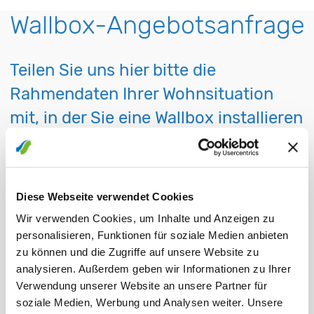
Datenschnittstelle
Modbus RTU RS485
Wallbox-Angebotsanfrage
295 x 386 x 117 mm
Abmessungen
(B/H/T)
Teilen Sie uns hier bitte die
Rahmendaten Ihrer Wohnsituation
Nennspannung
230 V / 400 V / AC
mit, in der Sie eine Wallbox installieren
Nennstrom
16 A
lassen möchten.
Wir kontaktieren Sie umgehend und
Nennfrequenz
50 Hz
klären mit Ihnen die Details für ein
Diese Webseite verwendet Cookies
Länge Ladekabel
5 m
individuelles Angebot.
Wir verwenden Cookies, um Inhalte und Anzeigen zu
personalisieren, Funktionen für soziale Medien anbieten
Betriebstemperatur
-25 °C bis 40 °C
zu können und die Zugriffe auf unsere Website zu
analysieren. Außerdem geben wir Informationen zu Ihrer
Fehlerstromerkennung
DC 6mA (integriert)
Verwendung unserer Website an unsere Partner für
Wohnsituation
soziale Medien, Werbung und Analysen weiter. Unsere
IP54