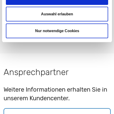
Anti-Roboter-Verifizierung
Zwei Mauerdurchführungen benötigt
Hier klicken
Friendly
Captcha ⇗
Auswahl erlauben
Mehr als zwei Mauerdurchführungen benötigt
PLZ, Ort
*
ANFRAGE ABSENDEN
Nur notwendige Cookies
Anzahl der Mauerdurchführungen unbekannt
E-Mail
*
Ansprechpartner
Telefonnummer
*
Weitere Informationen erhalten Sie in
unserem Kundencenter.