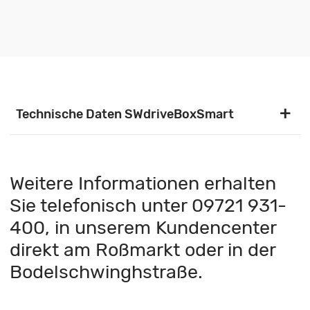
Technische Daten SWdriveBoxSmart
Weitere Informationen erhalten
Ladestandard
DIN EN 61851-1
Sie telefonisch unter 09721 931-
Ladeleistung
einstellbar bis 11 kW
400, in unserem Kundencenter
direkt am Roßmarkt oder in der
Fahrzeugladestecker
Typ 2
Bodelschwinghstraße.
Statusinformation
Frontbeleuchtung