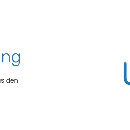
ung
us den