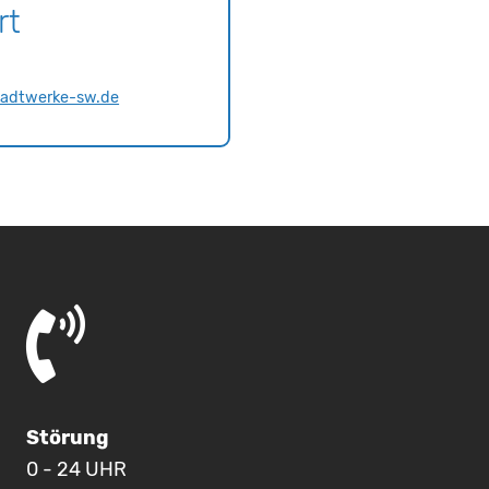
urt
tadtwerke-sw.de
Störung
0 - 24 UHR