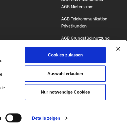
AGB Mieterstrom
AGB Telekommunikation
Privatkunden
AGB Grundstücknutzung
Glasfaserausbau
Cookies zulassen
Youtube
LinkedIn
le
Auswahl erlauben
le
sie
Nur notwendige Cookies
© Stadtwerke Schweinfurt GmbH
g
Details zeigen