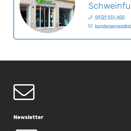
Schweinf
09721 931-400
kundenservice@s
Newsletter