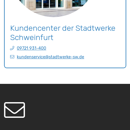
Kundencenter der Stadtwerke
Schweinfurt
09721 931-400
kundenservice@stadtwerke-sw.de