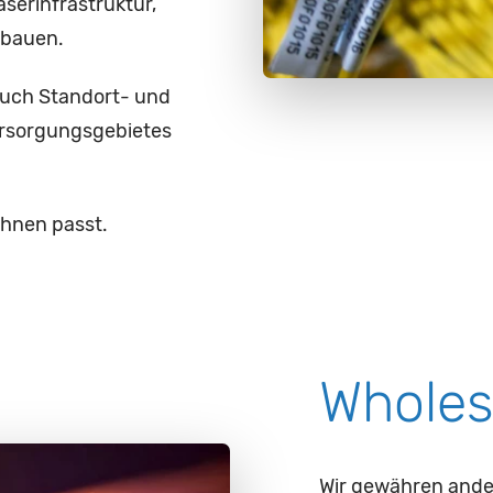
aserinfrastruktur,
usbauen.
auch Standort- und
rsorgungsgebietes
Ihnen passt.
Wholes
Wir gewähren ander