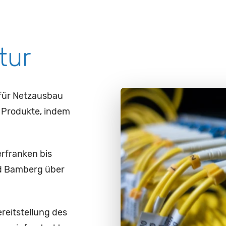
n
tur
 für Netzausbau
r Produkte, indem
erfranken bis
nd Bamberg über
ereitstellung des