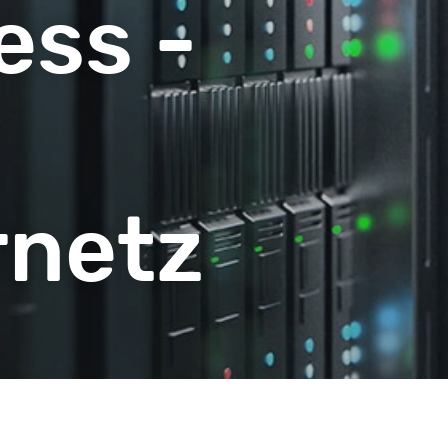
ess -
rnetz