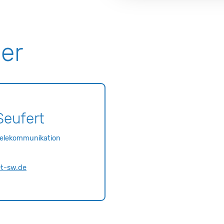
er
Seufert
Telekommunikation
et-sw.de