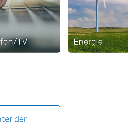
efon/TV
Energie
ter der