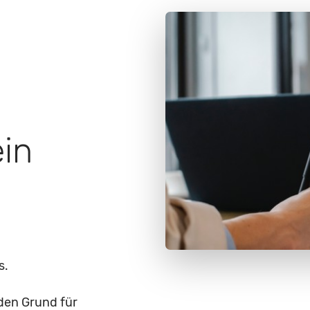
ein
s.
den Grund für