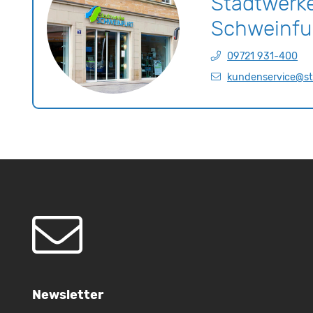
Stadtwerk
Schweinf
09721 931-400
kundenservice@s
Newsletter