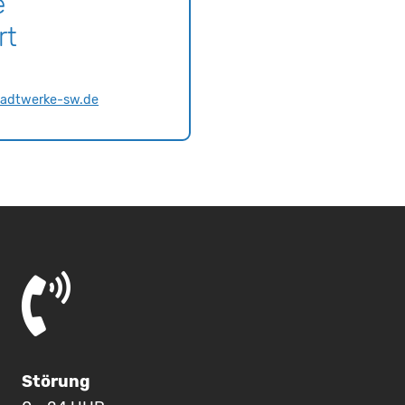
e
urt
tadtwerke-sw.de
Störung