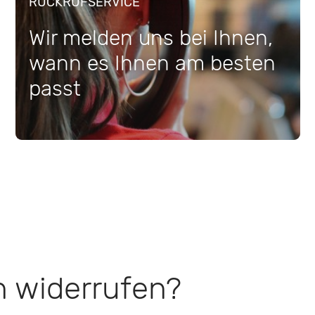
RÜCKRUFSERVICE
Wir melden uns bei Ihnen,
wann es Ihnen am besten
passt
h widerrufen?