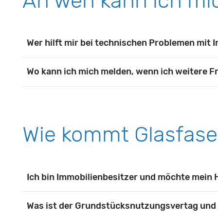
An wen kann ich mi
Wer hilft mir bei technischen Problemen mit 
Sollte es tatsächlich einmal zu Störungen komm
Wo kann ich mich melden, wenn ich weitere F
nicht telefonisch geklärt werden kann, kommt e
Sie können sich jederzeit telefonisch unter d
Sie erreichen unsere Störungshotline außerde
Bodelschwinghstraße 1 oder Wolfsgasse 5 vorbe
Wie kommt Glasfase
kompetente Kundenberaterinnen und Kundenbera
Ich bin Immobilienbesitzer und möchte mein 
Sie haben eine Immobilie im Glasfaserausbaug
Was ist der Grundstücksnutzungsvertag und 