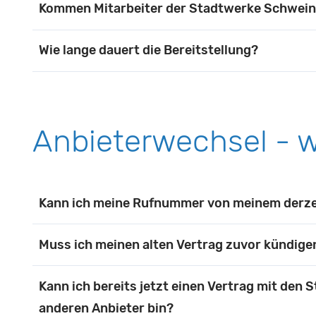
Hierfür stehen Ihnen mehrere Wege zur Verfüg
Kommen Mitarbeiter der Stadtwerke Schwein
sw.de/internet
oder Sie melden sich telefonis
Ja, Mitarbeiter der Stadtwerke Schweinfurt bera
uns in der Wolfsgasse 5.
Wie lange dauert die Bereitstellung?
unsicher sein, können Sie jederzeit auch den K
Die Bereitstellung erfolgt in der Regel innerha
Anbieterwechsel - w
Kann ich meine Rufnummer von meinem derze
Selbstverständlich können Sie bei einem Wechs
Muss ich meinen alten Vertrag zuvor kündige
Sie von ihrem bisherigen Anbieter. Dieser Service
Nein, wenn Sie einen Vertrag inkl. Telefonie b
Kann ich bereits jetzt einen Vertrag mit den 
bekommen dann eine Information, ab wann ihr Ve
anderen Anbieter bin?