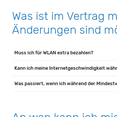
diese zu nutzen, da wir auf diesen Geräten im
Was ist im Vertrag 
Änderungen sind mö
Muss ich für WLAN extra bezahlen?
Nein, für WLAN ist keine extra Gebühr erforderl
Kann ich meine Internetgeschwindigkeit wäh
Natürlich können Sie ihre Internetgeschwindigk
Was passiert, wenn ich während der Mindestve
Die Mindestvertragslaufzeit bleibt in diesem F
fairen Frist von drei Monaten kündigen.