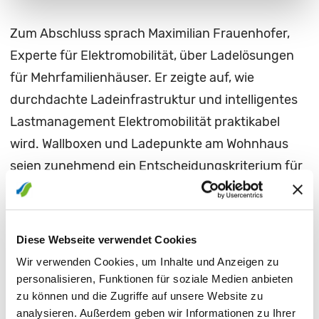
Zum Abschluss sprach Maximilian Frauenhofer,
Experte für Elektromobilität, über Ladelösungen
für Mehrfamilienhäuser. Er zeigte auf, wie
durchdachte Ladeinfrastruktur und intelligentes
Lastmanagement Elektromobilität praktikabel
wird. Wallboxen und Ladepunkte am Wohnhaus
seien zunehmend ein Entscheidungskriterium für
Mieter und Eigentümer. Die Stadtwerke bieten hier
nicht nur Technik, sondern auch Planung,
Umsetzung und Betrieb – alles lokal, alles
Diese Webseite verwendet Cookies
zuverlässig.
Wir verwenden Cookies, um Inhalte und Anzeigen zu
personalisieren, Funktionen für soziale Medien anbieten
Eine offene Fragerunde rundete die Veranstaltung
zu können und die Zugriffe auf unsere Website zu
ab. Die rege Beteiligung zeigte: Das Interesse an
analysieren. Außerdem geben wir Informationen zu Ihrer