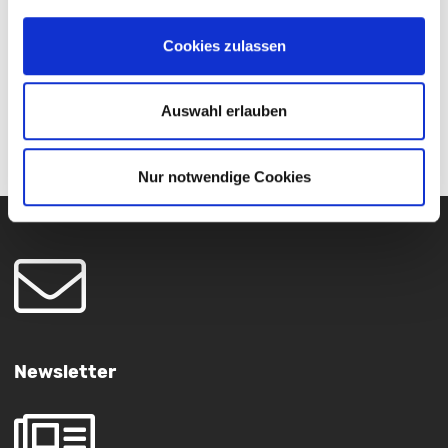
und mittels Video-Konferenz (Mo – Fr 8:00 - 17:00
Uhr) über die Internetseite
www.stadtwerke-
Cookies zulassen
sw.de/service
zur Verfügung. Der
Chatbot
SWenja
beantwortet auf der Internetseite Fragen
Auswahl erlauben
rund um die Uhr.
Nur notwendige Cookies
Newsletter