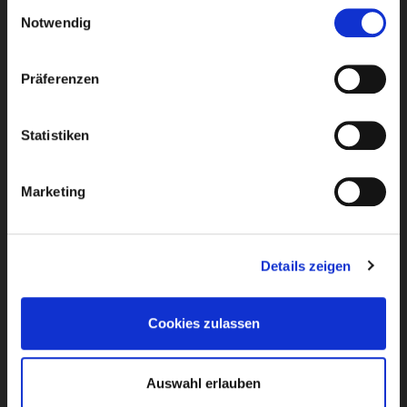
Einwilligungsauswahl
Notwendig
Erdgas
09721
931
-
200
Präferenzen
Strom, Wasser, Wärme, Internet
09721
931
-
361
Statistiken
Marketing
Details zeigen
Kundenservice
09721
931 - 400
Cookies zulassen
Netzanschlusswesen
09721
931 - 481
Auswahl erlauben
Hafen