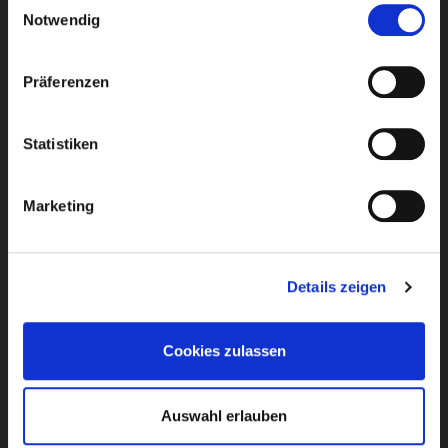
Notwendig
Erdgas
09721
931
-
200
Präferenzen
Strom, Wasser, Wärme, Internet
09721
931
-
361
Statistiken
Marketing
Kundenservice
Details zeigen
09721
931 - 400
Cookies zulassen
Netzanschlusswesen
09721
931 - 481
Auswahl erlauben
Hafen